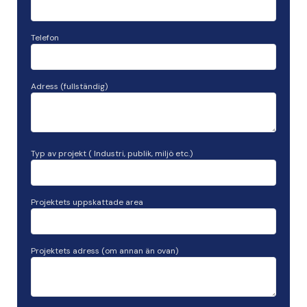
Telefon
Adress (fullständig)
Typ av projekt ( Industri, publik, miljö etc.)
Projektets uppskattade area
Projektets adress (om annan än ovan)